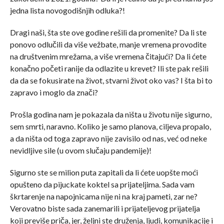
jedna lista novogodišnjih odluka?!
Dragi naši, šta ste ove godine rešili da promenite? Da li ste
ponovo odlučili da više vežbate, manje vremena provodite
na društvenim mrežama, a više vremena čitajući? Da li ćete
konačno početi ranije da odlazite u krevet? Ili ste pak rešili
da da se fokusirate na život, stvarni život oko vas? I šta bi to
zapravo i moglo da znači?
Prošla godina nam je pokazala da ništa u životu nije sigurno,
sem smrti, naravno. Koliko je samo planova, ciljeva propalo,
a da ništa od toga zapravo nije zavisilo od nas, već od neke
nevidljive sile (u ovom slučaju pandemije)!
Sigurno ste se milion puta zapitali da li ćete uopšte moći
opušteno da pijuckate koktel sa prijateljima. Sada vam
škrtarenje na napojnicama nije ni na kraj pameti, zar ne?
Verovatno biste sada zanemarili i prijateljevog prijatelja
koji previše priča, jer, željni ste druženja, ljudi, komunikacije i