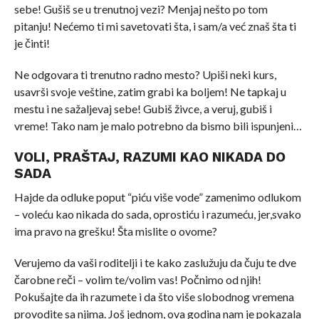
sebe! Gušiš se u trenutnoj vezi? Menjaj nešto po tom
pitanju! Nećemo ti mi savetovati šta, i sam/a već znaš šta ti
je činti!
Ne odgovara ti trenutno radno mesto? Upiši neki kurs,
usavrši svoje veštine, zatim grabi ka boljem! Ne tapkaj u
mestu i ne sažaljevaj sebe! Gubiš živce, a veruj, gubiš i
vreme! Tako nam je malo potrebno da bismo bili ispunjeni…
VOLI, PRAŠTAJ, RAZUMI KAO NIKADA DO
SADA
Hajde da odluke poput “piću više vode” zamenimo odlukom
– voleću kao nikada do sada, oprostiću i razumeću, jer,svako
ima pravo na grešku! Šta mislite o ovome?
Verujemo da vaši roditelji i te kako zaslužuju da čuju te dve
čarobne reči – volim te/volim vas! Počnimo od njih!
Pokušajte da ih razumete i da što više slobodnog vremena
provodite sa njima. Još jednom, ova godina nam je pokazala