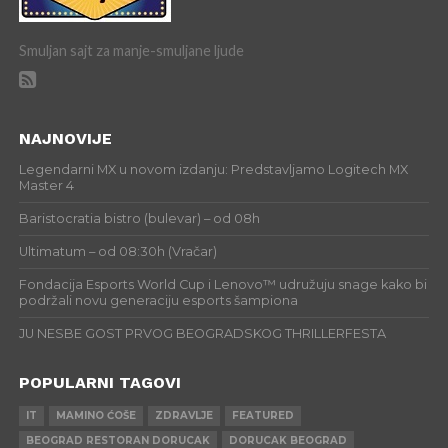
Smuljan sajt za manje-smuljane ljude
NAJNOVIJE
Legendarni MX u novom izdanju: Predstavljamo Logitech MX
Master 4
Baristocratia bistro (bulevar) – od 08h
Ultimatum – od 08:30h (Vračar)
Fondacija Esports World Cup i Lenovo™ udružuju snage kako bi
podržali novu generaciju esports šampiona
JU NESBE GOST PRVOG BEOGRADSKOG THRILLERFESTA
POPULARNI TAGOVI
IT
MAMINO ĆOŠE
ZDRAVLJE
FEATURED
BEOGRAD RESTORAN DORUCAK
DORUCAK BEOGRAD