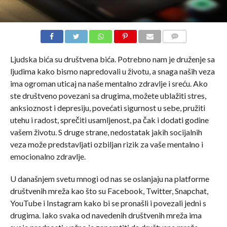
COMMENTS
Ljudska bića su društvena bića. Potrebno nam je druženje sa
ljudima kako bismo napredovali u životu, a snaga naših veza
ima ogroman uticaj na naše mentalno zdravlje i sreću. Ako
ste društveno povezani sa drugima, možete ublažiti stres,
anksioznost i depresiju, povećati sigurnost u sebe, pružiti
utehu i radost, sprečiti usamljenost, pa čak i dodati godine
vašem životu. S druge strane, nedostatak jakih socijalnih
veza može predstavljati ozbiljan rizik za vaše mentalno i
emocionalno zdravlje.
U današnjem svetu mnogi od nas se oslanjaju na platforme
društvenih mreža kao što su Facebook, Twitter, Snapchat,
YouTube i Instagram kako bi se pronašli i povezali jedni s
drugima. Iako svaka od navedenih društvenih mreža ima