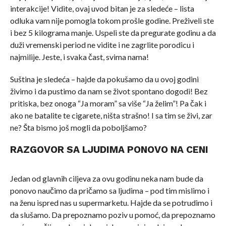
interakcije! Vidite, ovaj uvod bitan je za sledeće – lista
odluka vam nije pomogla tokom prošle godine. Preživeli ste
i bez 5 kilograma manje. Uspeli ste da pregurate godinu a da
duži vremenski period ne vidite i ne zagrlite porodicu i
najmilije. Jeste, i svaka čast, svima nama!
Suština je sledeća – hajde da pokušamo da u ovoj godini
živimo i da pustimo da nam se život spontano dogodi! Bez
pritiska, bez onoga “Ja moram” sa više “Ja želim”! Pa čak i
ako ne batalite te cigarete, ništa strašno! I sa tim se živi, zar
ne? Šta bismo još mogli da poboljšamo?
RAZGOVOR SA LJUDIMA PONOVO NA CENI
Jedan od glavnih ciljeva za ovu godinu neka nam bude da
ponovo naučimo da pričamo sa ljudima – pod tim mislimo i
na ženu ispred nas u supermarketu. Hajde da se potrudimo i
da slušamo. Da prepoznamo poziv u pomoć, da prepoznamo