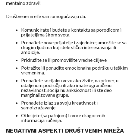
mentalno zdravi!
Društvene mreže vam omogućavaju da:
Komunicirate i budete u kontaktu sa porodicom i
prijateljima širom sveta.
Pronađete nove prijatelje i zajednice; umrežite se sa
drugim ljudima koji dele slična interesovanja ili
ambicije.
Pridružite se ili promovišite vredne ciljeve
Potražite ili ponudite emocionalnu podršku u teškim
vremenima.
Pronađete socijalnu vezu ako živite, na primer, u
udaljenom području ili ako imate ograničenu
nezavisnost, socijalnu anksioznost ili ste deo
marginalizovane grupe.
Pronađete izlaz za svoju kreativnost i
samoizražavanje.
Otkrijete (sa pažnjom) izvore dragocenih
informacija i učenja.
NEGATIVNI ASPEKTI DRUŠTVENIH MREŽA