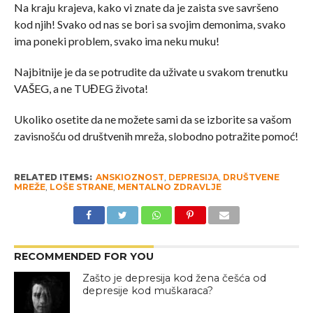
Na kraju krajeva, kako vi znate da je zaista sve savršeno
kod njih! Svako od nas se bori sa svojim demonima, svako
ima poneki problem, svako ima neku muku!
Najbitnije je da se potrudite da uživate u svakom trenutku
VAŠEG, a ne TUĐEG života!
Ukoliko osetite da ne možete sami da se izborite sa vašom
zavisnošću od društvenih mreža, slobodno potražite pomoć!
RELATED ITEMS:
ANSKIOZNOST
,
DEPRESIJA
,
DRUŠTVENE
MREŽE
,
LOŠE STRANE
,
MENTALNO ZDRAVLJE
RECOMMENDED FOR YOU
Zašto je depresija kod žena češća od
depresije kod muškaraca?