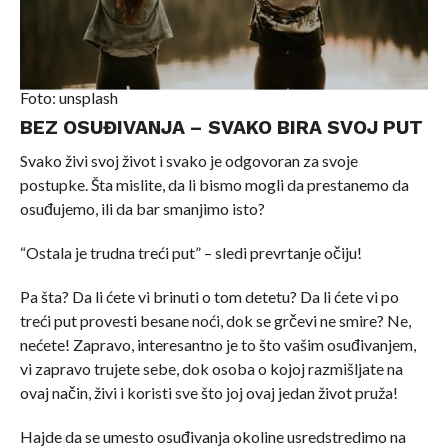
Foto: unsplash
BEZ OSUĐIVANJA – SVAKO BIRA SVOJ PUT
Svako živi svoj život i svako je odgovoran za svoje
postupke. Šta mislite, da li bismo mogli da prestanemo da
osuđujemo, ili da bar smanjimo isto?
“Ostala je trudna treći put” – sledi prevrtanje očiju!
Pa šta? Da li ćete vi brinuti o tom detetu? Da li ćete vi po
treći put provesti besane noći, dok se grčevi ne smire? Ne,
nećete! Zapravo, interesantno je to što vašim osuđivanjem,
vi zapravo trujete sebe, dok osoba o kojoj razmišljate na
ovaj način, živi i koristi sve što joj ovaj jedan život pruža!
Hajde da se umesto osuđivanja okoline usredstredimo na