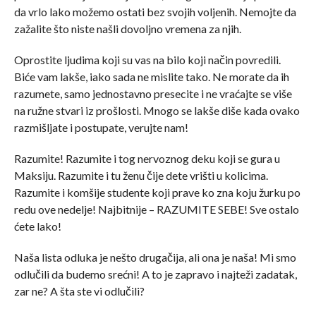
da vrlo lako možemo ostati bez svojih voljenih. Nemojte da
zažalite što niste našli dovoljno vremena za njih.
Oprostite ljudima koji su vas na bilo koji način povredili.
Biće vam lakše, iako sada ne mislite tako. Ne morate da ih
razumete, samo jednostavno presecite i ne vraćajte se više
na ružne stvari iz prošlosti. Mnogo se lakše diše kada ovako
razmišljate i postupate, verujte nam!
Razumite! Razumite i tog nervoznog deku koji se gura u
Maksiju. Razumite i tu ženu čije dete vrišti u kolicima.
Razumite i komšije studente koji prave ko zna koju žurku po
redu ove nedelje! Najbitnije – RAZUMITE SEBE! Sve ostalo
ćete lako!
Naša lista odluka je nešto drugačija, ali ona je naša! Mi smo
odlučili da budemo srećni! A to je zapravo i najteži zadatak,
zar ne? A šta ste vi odlučili?