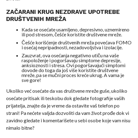
ZAČARANI KRUG NEZDRAVE UPOTREBE
DRUŠTVENIH MREŽA
Kada se osećate usamljeno, depresivno, uznemireno
ili pod stresom, češće koristite društvene mreže.
Češće korišćenje društvenih mreža povećava FOMO
i osećaj nepripadnosti, nezadovoljstva i izolacije.
Zauzvrat, ova osećanja negativno utiču na vaše
raspoloženje i pogoršavaju simptome depresije,
anksioznosti i stresa. Ovi pogoršavajući simptomi
dovode do toga da još više koristite društvene
mreže, pa se mučni proces kreće ukrug. A vama je
sve gore!
Ukoliko već osećate da vas društvene mreže guše, ukoliko
osećate pritisak ili teskobu dok gledate fotografije vaših
prijatelja, znajte da je vreme da ostavite vaš telefon po
strani! Pa nećete valjda dozvoliti da vam život prođe dok vi
zavidno gledate i komentarišete u sebi osobe koje vam nisu
nimalo bitne?