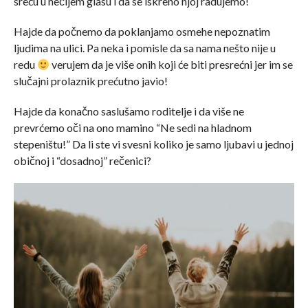
sreću u nečijem glasu i da se iskreno njoj radujemo!
Hajde da počnemo da poklanjamo osmehe nepoznatim
ljudima na ulici. Pa neka i pomisle da sa nama nešto nije u
redu
verujem da je više onih koji će biti presrećni jer im se
slučajni prolaznik prećutno javio!
Hajde da konačno saslušamo roditelje i da više ne
prevrćemo oči na ono mamino “Ne sedi na hladnom
stepeništu!” Da li ste vi svesni koliko je samo ljubavi u jednoj
običnoj i “dosadnoj” rečenici?