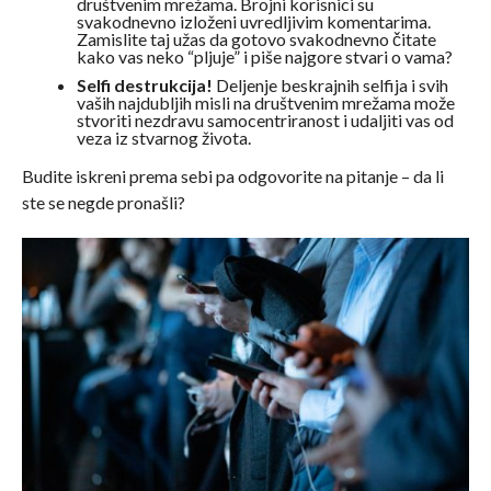
društvenim mrežama. Brojni korisnici su
svakodnevno izloženi uvredljivim komentarima.
Zamislite taj užas da gotovo svakodnevno čitate
kako vas neko “pljuje” i piše najgore stvari o vama?
Selfi destrukcija!
Deljenje beskrajnih selfija i svih
vaših najdubljih misli na društvenim mrežama može
stvoriti nezdravu samocentriranost i udaljiti vas od
veza iz stvarnog života.
Budite iskreni prema sebi pa odgovorite na pitanje – da li
ste se negde pronašli?