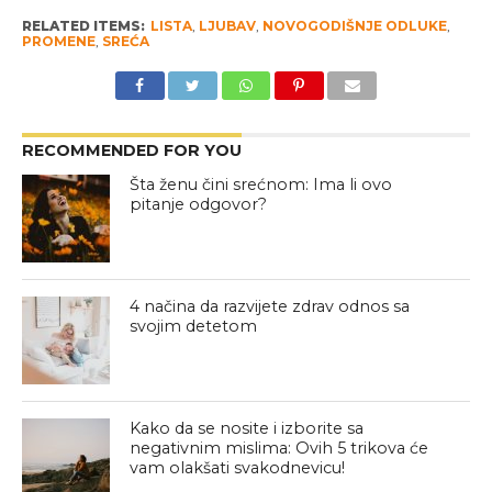
RELATED ITEMS:
LISTA
,
LJUBAV
,
NOVOGODIŠNJE ODLUKE
,
PROMENE
,
SREĆA
RECOMMENDED FOR YOU
Šta ženu čini srećnom: Ima li ovo
pitanje odgovor?
4 načina da razvijete zdrav odnos sa
svojim detetom
Kako da se nosite i izborite sa
negativnim mislima: Ovih 5 trikova će
vam olakšati svakodnevicu!