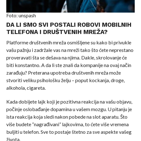
Foto: unspash
DA LI SMO SVI POSTALI ROBOVI MOBILNIH
TELEFONA I DRUŠTVENIH MREŽA?
Platforme društvenih mreža osmišljene su kako bi privukle
vašu pažnju i zadržale vas na mreži tako što ćete neprestano
proveravati šta se dešava na njima. Dakle, skrolovanje će
biti konstantno. A da li ste znali da kompanije na ovaj način
zarađuju? Preterana upotreba društvenih mreža može
stvoriti veliku psihološku želju – poput kockanja, droge,
alkohola, cigareta.
Kada dobijete lajk koji je pozitivna reakcija na vašu objavu,
počinje oslobađanje dopamina u vašem mozgu. U pitanju je
ista reakcija koja sledi nakon pobede na slot aparatu. Što
više budete “nagrađivani” lajkovima, to ćete više vremena
buljiti u telefon. Sve to postaje štetno za sve aspekte vašeg
života.