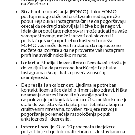
na Zanzibaru.
Strah od propuštanja (FOMO
) . Iako FOMO
postoji mnogo duže od društvenih medija, mreže
poput Fejsbuka i Instagrama čini se da pogoršavaju
osećaj da se drugi zabavljaju ili žive bolje nego vi.
Ideja da propuštate neke stvari može uticati na vaše
samopoštovanje, može izazvati anksioznost i
podstaći još veću upotrebu društvenih mreža.
FOMO vas može dovesti u stanje da naprosto ne
možete da izdržite a da ne proverite vaš Instagram
profil na svakih nekoliko minuta.
Izolacija.
Studija Univerziteta u Pensilvaniji došla je
do zaključka da preterano korišćenje Fejsbuka,
Instagrama i Snapchat-a povećava osećaj
usamljenosti.
D
epresija i anksioznost.
Ljudima je potreban
kontakt licem u lice da bi bili mentalno zdravi. Ništa
ne smanjuje stres i brže ili efikasnije podiže
raspoloženje od kontakta oči u oči sa nekim kome je
stalo do vas. Što više dajete prioritet interakciji na
društvenim mrežama, to više rizikujete razvoj ili
pogoršanje poremećaja raspoloženja poput
anksioznosti i depresije .
Internet nasilje
. Oko 10 procenata tinejdžera
potvrdilo je da je bilo maltretirano i zlostavljano na