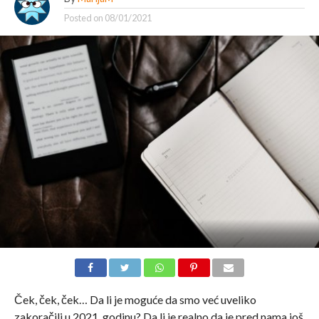
Posted on
08/01/2021
Ček, ček, ček… Da li je moguće da smo već uveliko
zakoračili u 2021. godinu? Da li je realno da je pred nama još