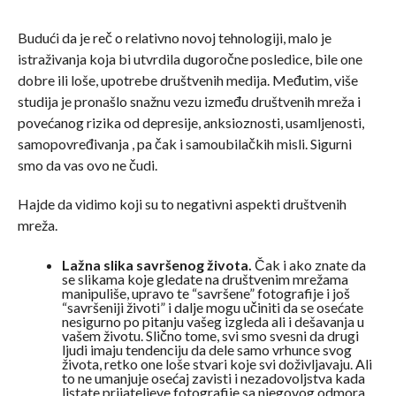
Budući da je reč o relativno novoj tehnologiji, malo je
istraživanja koja bi utvrdila dugoročne posledice, bile one
dobre ili loše, upotrebe društvenih medija. Međutim, više
studija je pronašlo snažnu vezu između društvenih mreža i
povećanog rizika od depresije, anksioznosti, usamljenosti,
samopovređivanja , pa čak i samoubilačkih misli. Sigurni
smo da vas ovo ne čudi.
Hajde da vidimo koji su to negativni aspekti društvenih
mreža.
Lažna slika savršenog života.
Čak i ako znate da
se slikama koje gledate na društvenim mrežama
manipuliše, upravo te “savršene” fotografije i još
“savršeniji životi” i dalje mogu učiniti da se osećate
nesigurno po pitanju vašeg izgleda ali i dešavanja u
vašem životu. Slično tome, svi smo svesni da drugi
ljudi imaju tendenciju da dele samo vrhunce svog
života, retko one loše stvari koje svi doživljavaju. Ali
to ne umanjuje osećaj zavisti i nezadovoljstva kada
listate prijateljeve fotografije sa njegovog odmora