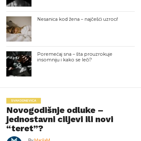
Nesanica kod žena – najčešći uzroci!
Poremećaj sna – šta prouzrokuje
insomniju i kako se leči?
SVAKODNEVICA
Novogodišnje odluke –
jednostavni ciljevi ili novi
“teret”?
By
MarijaM