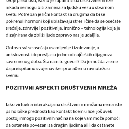
svoje prednosti, važno je zapamtiti da društvene mreže
nikada ne mogu biti zamena za ljudsku vezu u stvarnom
svetu. Potreban je lični kontakt sa drugima da bi se
pokrenuli hormoni koji ublažavaju stres i čine da se osećate
srećnije, zdravije i pozitivnije. Ironično – tehnologija koja je
dizajnirana da zbliži ljude zapravo nas je udaljila.
Gotovo svi se osećaju usamljenije i izolovanije, a
anksioznost i depresija su jedne od najčešćih dijagnoza
savremenog doba. Šta nam to govori? Da je možda vreme
da preispitamo svoje navike i pronađemo ravnotežu u
svemu.
POZITIVNI ASPEKTI DRUŠTVENIH MREŽA
Iako virtuelna interakcija na društvenim mrežama nema iste
psihološke prednosti kao kontakt licem u lice, još uvek
postoji mnogo pozitivnih načina na koje vam može pomoći
da ostanete povezani sa dragim ljudima ali i da ostanete