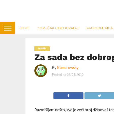
HOME
DORUČAK U BEOGRADU
SVAKODNEVICA
HOME
Za sada bez dobro
By
Komarowsky
Posted on
06/01/2010
Razmišljam nešto, sve je veći broj džipova i t