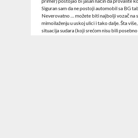
primer) postojao bi jasan način da provalite ko
Siguran sam da ne postoji automobil sa BG tabl
Neverovatno … možete biti najbolji vozač na sv
mimoilaženju u uskoj ulici i tako dalje. Šta vi
situacija sudara (koji srećom nisu bili posebno
zakona o vožnji možda i nisu loša ideja. Jedin
položio je vožnju, u večernjim satima neće sme
godine (koliko već), što lako može biti momak
pošto će, ako sam dobro ukopčao, biti maksima
licu mesta ako niste vezali pojas, imate prlja
skupljači ovih tačkica biti vozači kečeva i ra
automobilima i dalje prolaziti kroz crveno.
Ah da, pre neki dan, krenuo ja preko Gazele, 
nešto nije u redu. Kad ono, panduri regulišu sa
li se samo takve genijalnosti setio.
RELATED ITEMS: