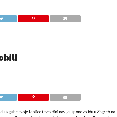
bili
du izgube svoje tablice (zvezdini navijači ponovo idu u Zagreb na