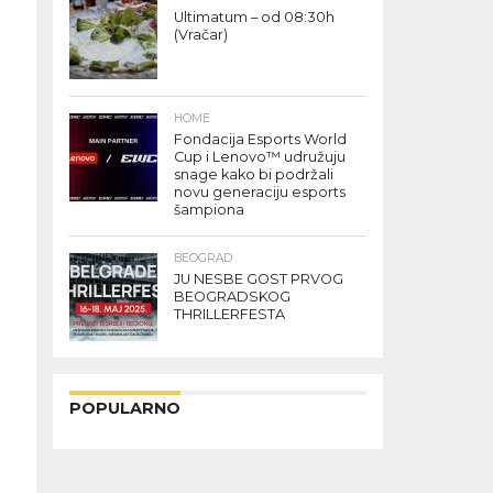
Ultimatum – od 08:30h
(Vračar)
HOME
Fondacija Esports World
Cup i Lenovo™ udružuju
snage kako bi podržali
novu generaciju esports
šampiona
BEOGRAD
JU NESBE GOST PRVOG
BEOGRADSKOG
THRILLERFESTA
POPULARNO