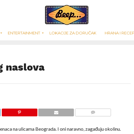
ENTERTAINMENT
LOKACIJE ZA DORUČAK
HRANA I RECEP
g naslova
COMMENTS
erenaca na ulicama Beograda. I oni naravno, zagađuju okolinu.