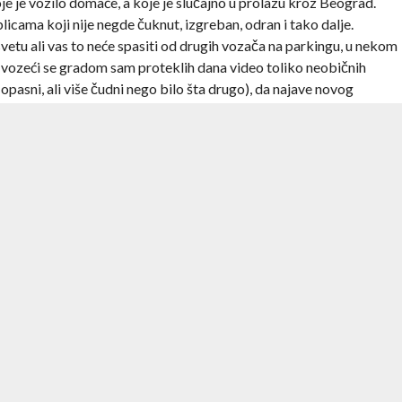
je je vozilo domaće, a koje je slučajno u prolazu kroz Beograd.
icama koji nije negde čuknut, izgreban, odran i tako dalje.
etu ali vas to neće spasiti od drugih vozača na parkingu, u nekom
še, vozeći se gradom sam proteklih dana video toliko neobičnih
 opasni, ali više čudni nego bilo šta drugo), da najave novog
o što će biti malo čudno kada neko ko na primer ima 40 godina i
ti da vozi bez pratnje iskusnijeg vozača koji ima dozvolu 2-3
 od recimo 18 godina. Sistem tačaka takođe doneće zanimljivosti,
lan broj od na primer 7 tačaka, a policajac vam može dati 3 na
ve tablice i recimo nemate prvu pomoć. Plašim se samo da će glavni
spalih pola, dok će ovi sa najnovijim BMW-ima i drugim “besnim”
kad ono, gužva neka na ulasku na Gazelu, mnogo veća nego pre, baš
obraćaj tako što puštaju neizmenično ljude sa dva ulaza na put. Ko