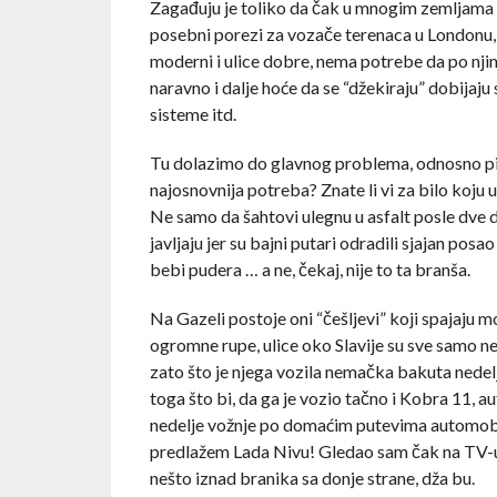
Zagađuju je toliko da čak u mnogim zemljama p
posebni porezi za vozače terenaca u Londonu, 
moderni i ulice dobre, nema potrebe da po nji
naravno i dalje hoće da se “džekiraju” dobijaj
sisteme itd.
Tu dolazimo do glavnog problema, odnosno pitanj
najosnovnija potreba? Znate li vi za bilo koju
Ne samo da šahtovi ulegnu u asfalt posle dve do
javljaju jer su bajni putari odradili sjajan posa
bebi pudera … a ne, čekaj, nije to ta branša.
Na Gazeli postoje oni “češljevi” koji spajaju 
ogromne rupe, ulice oko Slavije su sve samo ne
zato što je njega vozila nemačka bakuta nedel
toga što bi, da ga je vozio tačno i Kobra 11, 
nedelje vožnje po domaćim putevima automobil 
predlažem Lada Nivu! Gledao sam čak na TV-u i
nešto iznad branika sa donje strane, dža bu.