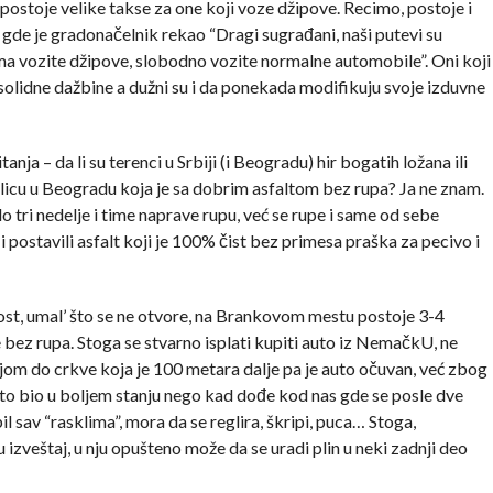
ostoje velike takse za one koji voze džipove. Recimo, postoje i
gde je gradonačelnik rekao “Dragi sugrađani, naši putevi su
ma vozite džipove, slobodno vozite normalne automobile”. Oni koji
u solidne dažbine a dužni su i da ponekada modifikuju svoje izduvne
a – da li su terenci u Srbiji (i Beogradu) hir bogatih ložana ili
 ulicu u Beogradu koja je sa dobrim asfaltom bez rupa? Ja ne znam.
 tri nedelje i time naprave rupu, već se rupe i same od sebe
o i postavili asfalt koji je 100% čist bez primesa praška za pecivo i
most, umal’ što se ne otvore, na Brankovom mestu postoje 3-4
 bez rupa. Stoga se stvarno isplati kupiti auto iz NemačkU, ne
jom do crkve koja je 100 metara dalje pa je auto očuvan, već zbog
auto bio u boljem stanju nego kad dođe kod nas gde se posle dve
sav “rasklima”, mora da se reglira, škripi, puca… Stoga,
zveštaj, u nju opušteno može da se uradi plin u neki zadnji deo