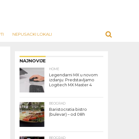
TI
NEPUSACKI LOKALI
NAJNOVIJE
HOME
Legendarni MX u novom
izdanju: Predstavljamo
Logitech MX Master 4
BEOGRAD
Baristocratia bistro
(bulevar) – od 08h
BEOGRAD