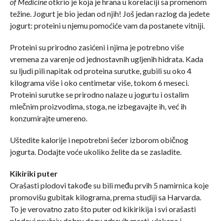
of Medicine
otkrio je koja je hrana u korelaciji sa promenom
težine. Jogurt je bio jedan od njih! Još jedan razlog da jedete
jogurt: proteini u njemu pomoćiće vam da postanete vitniji.
Proteini su prirodno zasićeni i njima je potrebno više
vremena za varenje od jednostavnih ugljenih hidrata. Kada
su ljudi pili napitak od proteina surutke, gubili su oko 4
kilograma više i oko centimetar više, tokom 6 meseci.
Proteini surutke se prirodno nalaze u jogurtu i ostalim
mlečnim proizvodima, stoga, ne izbegavajte ih, već ih
konzumirajte umereno.
Uštedite kalorije i nepotrebni šećer izborom običnog
jogurta. Dodajte voće ukoliko želite da se zasladite.
Kikiriki puter
Orašasti plodovi takođe su bili među prvih 5 namirnica koje
promovišu gubitak kilograma, prema studiji sa Harvarda.
To je verovatno zato što puter od kikirikija i svi orašasti
plodovi pružaju dobru dozu zdravih masti, vlakana i