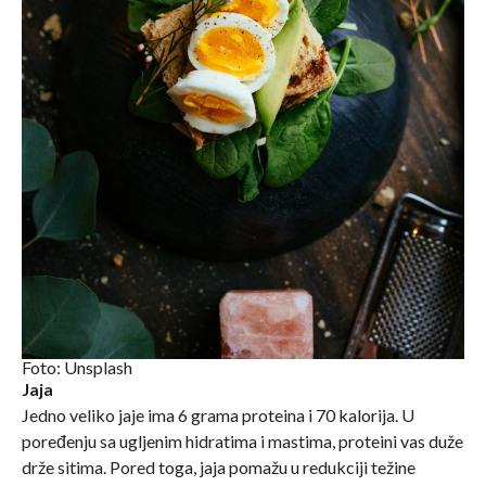
Foto: Unsplash
Jaja
Jedno veliko jaje ima 6 grama proteina i 70 kalorija. U
poređenju sa ugljenim hidratima i mastima, proteini vas duže
drže sitima. Pored toga, jaja pomažu u redukciji težine