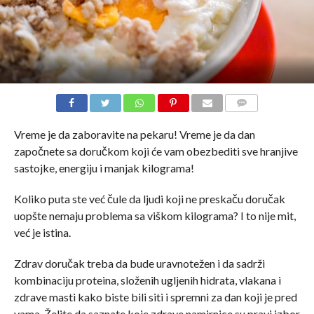
COMMENTS
Vreme je da zaboravite na pekaru! Vreme je da dan
započnete sa doručkom koji će vam obezbediti sve hranjive
sastojke, energiju i manjak kilograma!
Koliko puta ste već čule da ljudi koji ne preskaču doručak
uopšte nemaju problema sa viškom kilograma? I to nije mit,
već je istina.
Zdrav doručak treba da bude uravnotežen i da sadrži
kombinaciju proteina, složenih ugljenih hidrata, vlakana i
zdrave masti kako biste bili siti i spremni za dan koji je pred
vama. Želite da saznate koje zdrave namirnice su pravi izbor