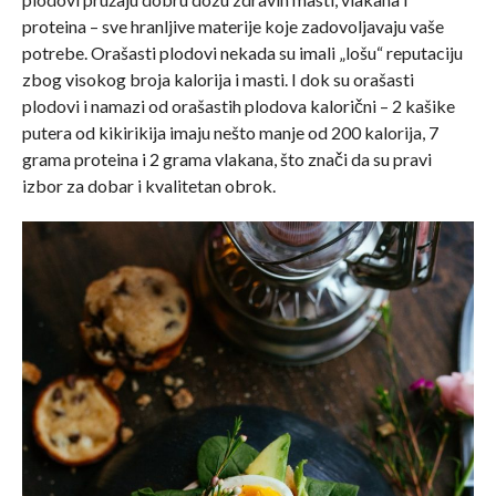
proteina – sve hranljive materije koje zadovoljavaju vaše
potrebe. Orašasti plodovi nekada su imali „lošu“ reputaciju
zbog visokog broja kalorija i masti. I dok su orašasti
plodovi i namazi od orašastih plodova kalorični – 2 kašike
putera od kikirikija imaju nešto manje od 200 kalorija, 7
grama proteina i 2 grama vlakana, što znači da su pravi
izbor za dobar i kvalitetan obrok.