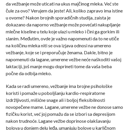
da vežbanje može uticati na ukus majčinog mleka. Već ste
čule za ovo? Verujem da jeste! Ali, koliko zapravo ima istine
u ovome? Nakon brojnih sporadičnih studija, zaista je
dokazano da naporno vežbanje može povećati nakupljanje
mlečne kiseline u telu koje ulazi u mleko i čini ga gorkim ili
slanim. Međutim, ovde je važno napomenuti da to ne utiče
na količinu mleka niti se ova izjava odnosi na umereno
vežbanje, koje se i preporučuje ženama. Dakle, bitno je
napomenuti da lagane, umerene vežbe neće naškoditi vašoj
laktaciji, još manje mogu doprineti tome da vaša beba
počne da odbija mleko.
Kada se radi umereno, vežbanje ima brojne psihološke
koristi i pomaže u poboljšanju kardio-respiratorne
izdržljivosti, mišićne snage ali i boljoj fleksibilnosti
novopečene mame. Lagane, umerene vežbe ne donose samo
fizičku korist, već joj pomažu da se izbori sa depresijom
nakon trudnoće. Lagane vežbe doprinose olakšavanju
bolova u donjem delu leđa, umanjuju bolove u karličnom