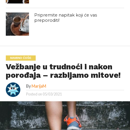
Pripremite napitak koji će vas
preporoditi!
MAMINO ĆOŠE
Vežbanje u trudnoći i nakon
porođaja – razbijamo mitove!
By
MarijaM
Posted on
05/03/2021