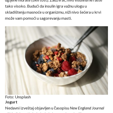
tako visoko. Budući da insulin igra važnu ulogu u
skladištenju masnoće u organizmu, niži nivo šećera u krvi
može vam pomoći u sagorevanju masti.
Foto: Unsplash
Jogurt
Nedavni izveštaj objavljen u časopisu
New England Journal