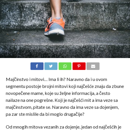
Majčinstvo i mitovi… Ima li ih? Naravno da i u ovom
segmentu postoje brojni mitovi koji najčešće znaju da zbune
novopečene mame, koje su željne informacija, a često
nailaze na one pogrešne. Koji je najčešći mit a ima veze sa
majčinstvom, pitate se. Naravno da ima veze sa dojenjem,
pa zar ste mislile da bi moglo drugačije?
Od mnogih mitova vezanih za dojenje, jedan od najčešćih je