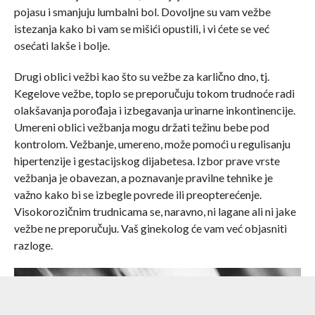
pojasu i smanjuju lumbalni bol. Dovoljne su vam vežbe
istezanja kako bi vam se mišići opustili, i vi ćete se već
osećati lakše i bolje.
Drugi oblici vežbi kao što su vežbe za karlično dno, tj.
Kegelove vežbe, toplo se preporučuju tokom trudnoće radi
olakšavanja porođaja i izbegavanja urinarne inkontinencije.
Umereni oblici vežbanja mogu držati težinu bebe pod
kontrolom. Vežbanje, umereno, može pomoći u regulisanju
hipertenzije i gestacijskog dijabetesa. Izbor prave vrste
vežbanja je obavezan, a poznavanje pravilne tehnike je
važno kako bi se izbegle povrede ili preopterećenje.
Visokorozičnim trudnicama se, naravno, ni lagane ali ni jake
vežbe ne preporučuju. Vaš ginekolog će vam već objasniti
razloge.