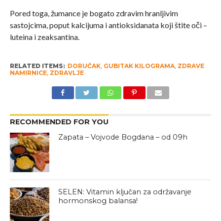
Pored toga, žumance je bogato zdravim hranljivim
sastojcima, poput kalcijuma i antioksidanata koji štite oči –
luteina i zeaksantina.
RELATED ITEMS:
DORUČAK
,
GUBITAK KILOGRAMA
,
ZDRAVE
NAMIRNICE
,
ZDRAVLJE
RECOMMENDED FOR YOU
Zapata – Vojvode Bogdana – od 09h
SELEN: Vitamin ključan za održavanje
hormonskog balansa!