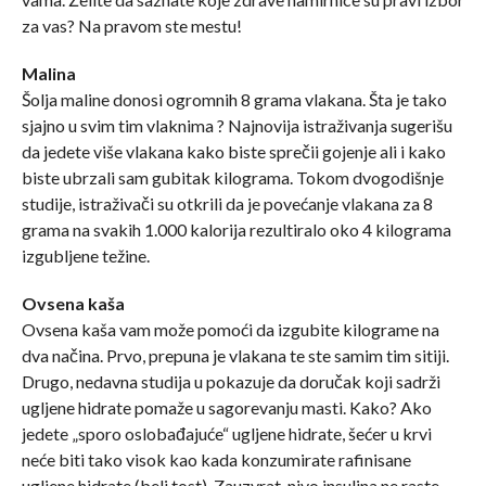
za vas? Na pravom ste mestu!
Malina
Šolja maline donosi ogromnih 8 grama vlakana. Šta je tako
sjajno u svim tim vlaknima ? Najnovija istraživanja sugerišu
da jedete više vlakana kako biste sprečii gojenje ali i kako
biste ubrzali sam gubitak kilograma. Tokom dvogodišnje
studije, istraživači su otkrili da je povećanje vlakana za 8
grama na svakih 1.000 kalorija rezultiralo oko 4 kilograma
izgubljene težine.
Ovsena kaša
Ovsena kaša vam može pomoći da izgubite kilograme na
dva načina. Prvo, prepuna je vlakana te ste samim tim sitiji.
Drugo, nedavna studija u pokazuje da doručak koji sadrži
ugljene hidrate pomaže u sagorevanju masti. Kako? Ako
jedete „sporo oslobađajuće“ ugljene hidrate, šećer u krvi
neće biti tako visok kao kada konzumirate rafinisane
ugljene hidrate (beli tost). Zauzvrat, nivo insulina ne raste